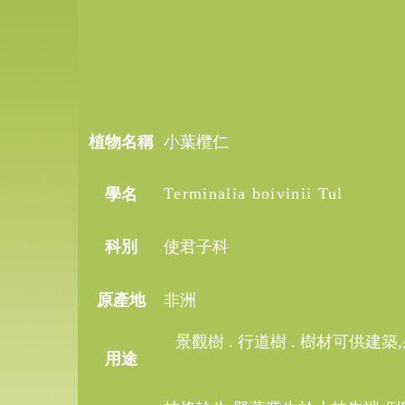
植物名稱
小葉欖仁
Terminalia boivinii Tul
學名
科別
使君子科
原產地
非洲
景觀樹
.
行道樹
.
樹材可供建築
,
用途