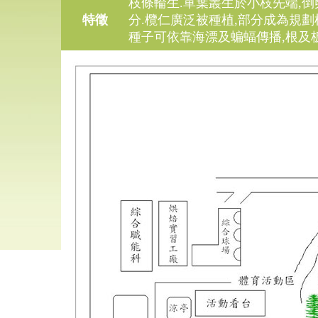
枝條輪生
.
單葉叢生於小枝先端
,
倒
特徵
分
.
欖仁廣泛被種植
,
部分成為規劃
種子可依靠海漂及蝙蝠傳播
,
根及