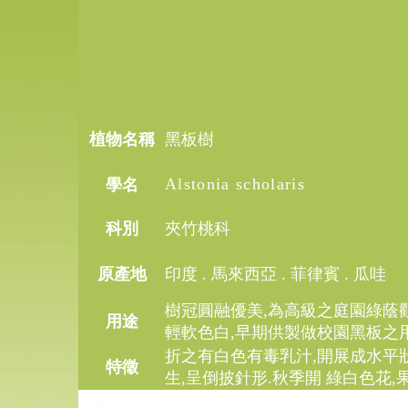
植物名稱
黑板樹
Alstonia scholaris
學名
科別
夾竹桃科
原產地
印度
.
馬來西亞
.
菲律賓
.
瓜哇
樹冠圓融優美
,
為高級之庭園綠蔭
用途
輕軟色白
,
早期供製做校園黑板之
折之有白色有毒乳汁
,
開展成水平
特徵
生
,
呈倒披針形
.
秋季開
綠白色花
,