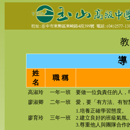
教
姓
職 稱
名
高淑玲
一年一班
要做一位負責任的人，
廖淑卿
二年一班
愛，要「有方法、有智
1.培養正確學習態度。
廖育玲
三年一班
2.建立良好的班級氣氛
3.尊重他人與團隊合作