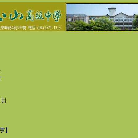
任
理員
掌】