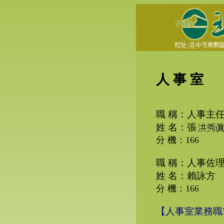
人 事 室
職
稱：人事主
姓
名：張
分 機：166
職
稱：人事佐
姓
名：賴詠方
分 機：166
【人事室業務職