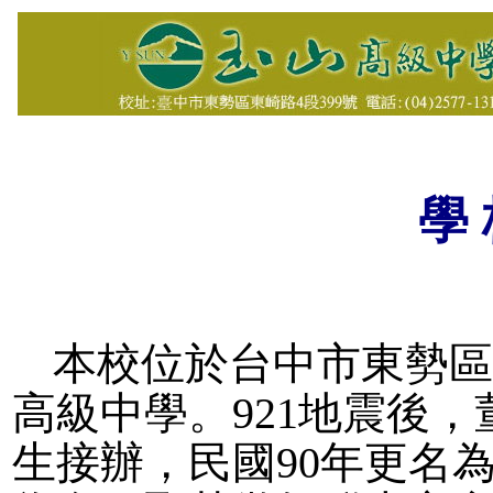
學 
本校位於台中市東勢區
高級中學。921地震後
生接辦，民國90年更名